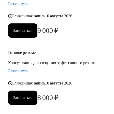
Развернуть
• Учу говорить про деньги, рост и ценность — уверенно и
по делу
Ближайшая запись
10 августа 2026
Работаю индивидуально, с опорой на ваш опыт, ценности
и цели. Через психологическую диагностику, карьерный
9 000
₽
Записаться
коучинг и HR-практики. В удобном темпе, с реальными
результатами
Кому могу помочь:
Готовое резюме
• Кто ищет себя или хочет сменить профессию
Консультация для создания эффективного резюме
• Кто устал от «просто работы» и хочет дело по душе
Развернуть
• Кто хочет расти, зарабатывать больше и не выгорать
• Родителям, которые хотят помочь подросткам с выбором
Ближайшая запись
10 августа 2026
пути
Основные специализации, с которыми работаю:
8 000
₽
Записаться
• Продажи/торговля
• Медицина/фармацевтика
• Наука/образование