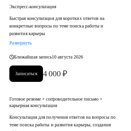
• Строительство, недвижимость
Экспресс-консультация
• Средний и высший менеджмент
Быстрая консультация для коротких ответов на
• Туризм, гостиницы, рестораны
конкретные вопросы по теме поиска работы и
• Искусство, развлечения, массмедиа
развития карьеры
• Спортивные клубы, фитнес, салоны красоты
• Административный персонал
Развернуть
Ближайшая запись
10 августа 2026
Карьера — не марафон, а экосистема. Я помогу вам
выстроить её устойчиво, грамотно и с опорой на себя.
4 000
₽
Запишитесь на консультацию — и начните путь к той
Записаться
жизни, которую вы хотите проживать.
Готовое резюме + сопроводительное письмо +
карьерная консультация
Консультация для получения ответов на вопросы по
теме поиска работы и развития карьеры, создания