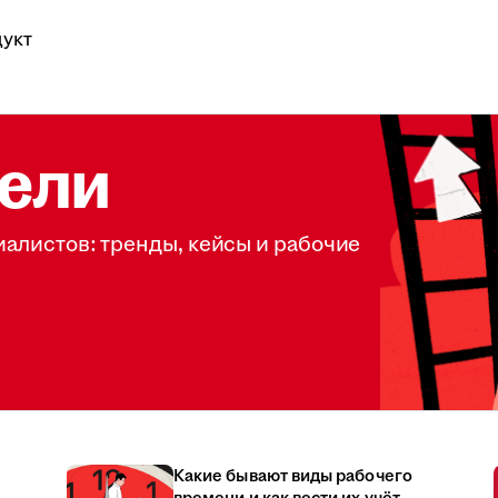
укт
ели
иалистов: тренды, кейсы и рабочие
Какие бывают виды рабочего