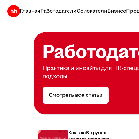
Главная
Работодатели
Соискатели
Бизнес
Прод
Работодат
Практика и инсайты для HR-спец
подходы
Смотреть все статьи
Как в «эВ-групп»