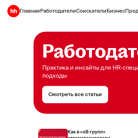
Главная
Работодатели
Соискатели
Бизнес
Прод
Работодат
Практика и инсайты для HR-спец
подходы
Смотреть все статьи
Как в «эВ-групп»