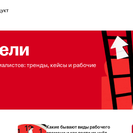
укт
ели
иалистов: тренды, кейсы и рабочие
Какие бывают виды рабочего