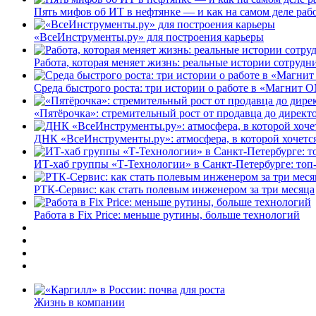
Пять мифов об ИТ в нефтянке — и как на самом деле работ
«ВсеИнструменты.ру» для построения карьеры
Работа, которая меняет жизнь: реальные истории сотруд
Среда быстрого роста: три истории о работе в «Магнит 
«Пятёрочка»: стремительный рост от продавца до директ
ДНК «ВсеИнструменты.ру»: атмосфера, в которой хочется
ИТ-хаб группы «Т-Технологии» в Санкт-Петербурге: топ
РТК-Сервис: как стать полевым инженером за три месяца
Работа в Fix Price: меньше рутины, больше технологий
Жизнь в компании