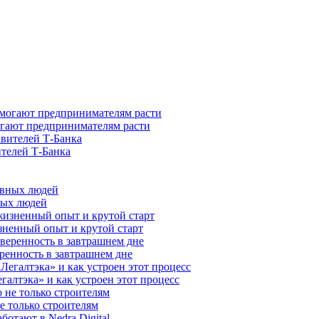
гают предпринимателям расти
ителей Т-Банка
ных людей
зненный опыт и крутой старт
ренность в завтрашнем дне
галтэка» и как устроен этот процесс
е только строителям