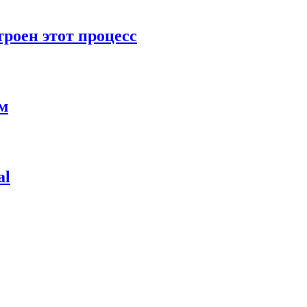
роен этот процесс
ям
al