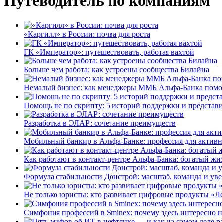
Путеводитель по компаниям
«Каргилл» в России: почва для роста
ГК «Император»: путешествовать, работая вахтой
Больше чем работа: как устроены сообщества Билайна
Немалый бизнес: как менеджеры ММБ Альфа-Банка помо
Помощь не по скрипту: 5 историй поддержки и представ
Разработка в ЭЛАР: сочетание преимуществ
Мобильный банкир в Альфа-Банке: профессия для актив
Как работают в контакт-центре Альфа-Банка: богатый жи
Формула стабильности Донстрой: масштаб, команда и уве
Не только юристы: кто развивает цифровые продукты «Ле
Симфония профессий в Sminex: почему здесь интересно н