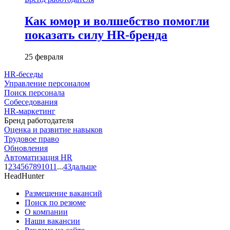
Как юмор и волшебство помогли
показать силу HR-бренда
25 февраля
HR-беседы
Управление персоналом
Поиск персонала
Собеседования
HR-маркетинг
Бренд работодателя
Оценка и развитие навыков
Трудовое право
Обновления
Автоматизация HR
1
2
3
4
5
6
7
8
9
10
11
...
43
дальше
HeadHunter
Размещение вакансий
Поиск по резюме
О компании
Наши вакансии