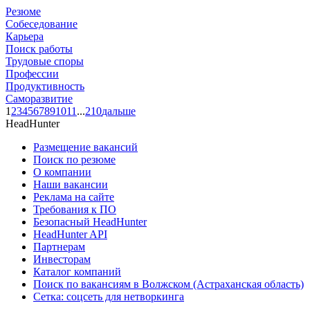
Резюме
Собеседование
Карьера
Поиск работы
Трудовые споры
Профессии
Продуктивность
Саморазвитие
1
2
3
4
5
6
7
8
9
10
11
...
210
дальше
HeadHunter
Размещение вакансий
Поиск по резюме
О компании
Наши вакансии
Реклама на сайте
Требования к ПО
Безопасный HeadHunter
HeadHunter API
Партнерам
Инвесторам
Каталог компаний
Поиск по вакансиям в Волжском (Астраханская область)
Сетка: соцсеть для нетворкинга