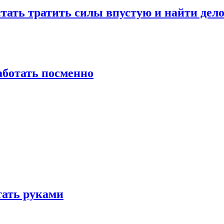
стать тратить силы впустую и найти дел
работать посменно
отать руками