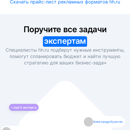
Скачать прайс-лист рекламных форматов hh.ru
Поручите все задачи
экспертам
Специалисты hh.ru подберут нужные инструменты,
помогут спланировать бюджет и найти лучшую
стратегию для ваших
бизнес-задач
+ ещё
4
эксперта
Екатерина Лазаренко
Александр Кулагин
Даниил Макаров
Борис Кашко
Юлия Изоитко