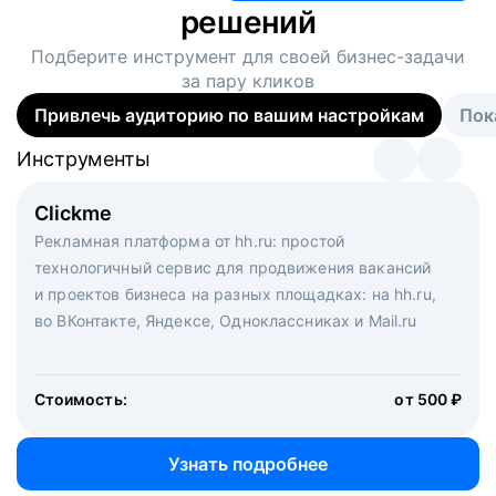
решений
Подберите инструмент для своей
бизнес-задачи
за пару кликов
Привлечь аудиторию по вашим настройкам
Пок
Инструменты
Инструменты
Инструменты
Виртуальный рекрутер
Clickme
Вакансия дня
Массовый подбор под ключ. Решите, сколько
Рекламная платформа от hh.ru: простой
Рекламный формат для вакансий на главной странице
кандидатов и когда вам нужно, и за дело возьмутся
технологичный сервис для продвижения вакансий
hh.ru. Увеличивает количество откликов
маркетологи, рекрутеры и проектные менеджеры
и проектов бизнеса на разных площадках: на hh.ru,
hh.ru с целым набором digital-инструментов
во ВКонтакте, Яндексе, Одноклассниках и Mail.ru
Стоимость:
от 200 000 ₽
Узнать подробнее
Стоимость:
от 500 ₽
Узнать подробнее
Узнать подробнее