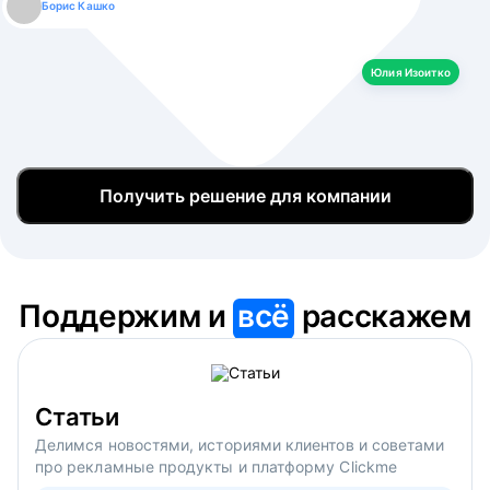
Борис Кашко
Юлия Изоитко
Александр Кулагин
Даниил Макаров
Екатерина Лазаренко
Юлия Изоитко
Получить решение для компании
Поддержим и
всё
расскажем
Статьи
Делимся новостями, историями клиентов и советами
про рекламные продукты и платформу Clickme