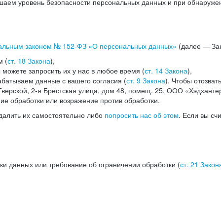
аем уровень безопасности персональных данных и при обнаружени
альным законом №
152-ФЗ
«О персональных данных»
(далее — Зак
м (
ст. 18 Закона
),
можете запросить их у нас в любое время (
ст. 14 Закона
),
абатываем данные с вашего согласия (
ст. 9 Закона
). Чтобы отозват
верской, 2-я Брестская улица, дом 48, помещ. 25, ООО «Хэдханте
ние обработки или возражение против обработки.
далить их самостоятельно либо
попросить нас об этом
. Если вы сч
ки данных или требование об ограничении обработки (
ст. 21 Закон