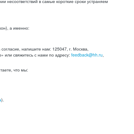
и несоответствий в самые короткие сроки устраняем
он), а именно:
ь согласие, напишите нам: 125047, г. Москва,
р» или свяжитесь с нами по адресу:
feedback@hh.ru
,
итаете, что мы:
а
).