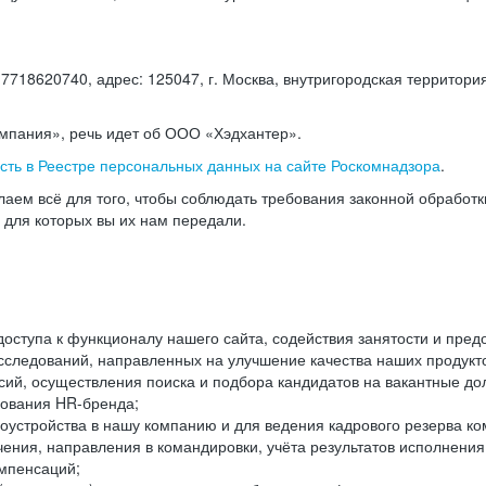
18620740, адрес: 125047, г. Москва, внутригородская территория
омпания», речь идет об ООО «Хэдхантер».
есть в Реестре персональных данных на сайте Роскомнадзора
.
аем всё для того, чтобы соблюдать требования законной обработ
, для которых вы их нам передали.
ступа к функционалу нашего сайта, содействия занятости и пред
следований, направленных на улучшение качества наших продуктов
ий, осуществления поиска и подбора кандидатов на вакантные дол
ования HR-бренда;
оустройства в нашу компанию и для ведения кадрового резерва ко
чения, направления в командировки, учёта результатов исполнени
омпенсаций;