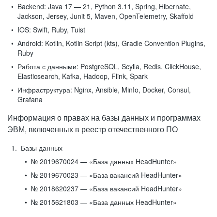
Backend:
Java 17 — 21, Python 3.11, Spring, Hibernate,
Jackson, Jersey, Junit 5, Maven, OpenTelemetry, Skaffold
IOS:
Swift, Ruby, Tuist
Android:
Kotlin, Kotlin Script (kts), Gradle Convention Plugins,
Ruby
Работа с данными:
PostgreSQL, Scylla, Redis, ClickHouse,
Elasticsearch, Kafka, Hadoop, Flink, Spark
Инфраструктура:
Nginx, Ansible, MinIo, Docker, Consul,
Grafana
Информация о правах на базы данных и программах
ЭВМ, включенных в реестр отечественного ПО
Базы данных
№ 2019670024 — «База данных HeadHunter»
№ 2019670023 — «База вакансий HeadHunter»
№ 2018620237 — «База вакансий HeadHunter»
№ 2015621803 — «База данных HeadHunter»